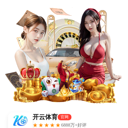
首页
首页
欧冠
nba
英超
意甲
法甲
德甲
西甲
欧冠
关于我们