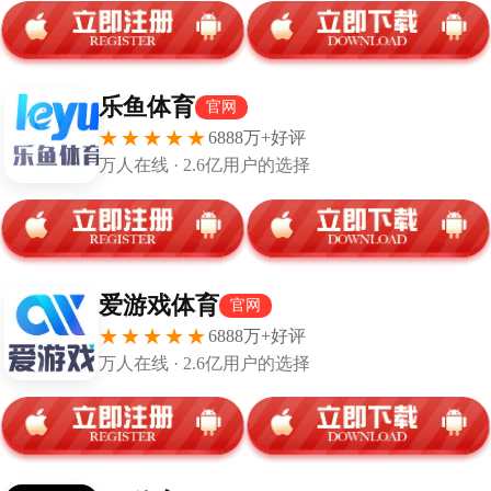
洛伊西，似乎一直没找到让球队稳定下来的办法。
亮眼的成绩，来浙江队之后，前五轮只赢了两场，对手还是保
迷着急的是，球队今年明明引进了几名不错的外援，整体阵容
差一口气，进攻配合生疏、防守时不时掉链子，完全打不出一