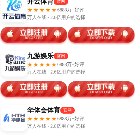
直呼看不懂。当初乔迪带队的时候，球队虽然不算顶级豪门，
的特点用出来，那股子整体防守加快速反击的劲儿，不少对手